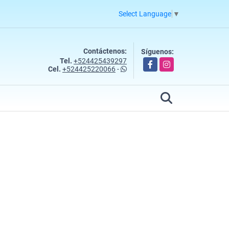
Select Language
▼
Contáctenos:
Síguenos:
Tel.
+524425439297
Facebook
Instagram
Cel.
+524425220066
-