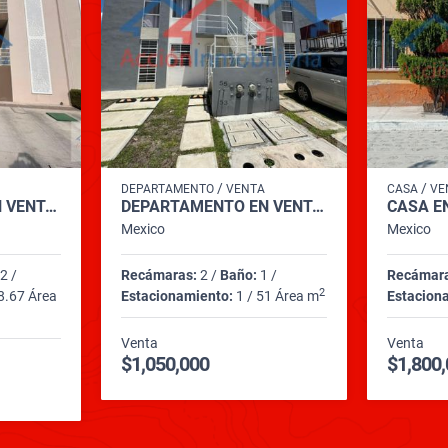
/
/
DEPARTAMENTO
VENTA
CASA
VE
DEPARTAMENTO EN VENTA CONDOMINIO ZANIAH II, FRACC ZAKIA, EL MARQUES
DEPARTAMENTO EN VENTA CONDOMINIO MONTE ALBAN 2, FRACC EDUARDO LOARCA
Mexico
Mexico
2 /
Recámaras:
2 /
Baño:
1 /
Recámar
2
8.67 Área
Estacionamiento:
1 / 51 Área m
Estacion
Venta
Venta
$1,050,000
$1,800