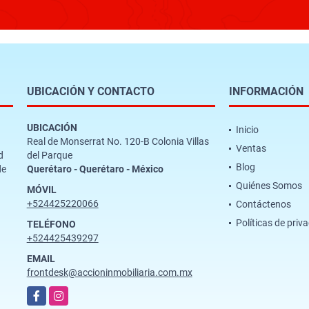
UBICACIÓN Y CONTACTO
INFORMACIÓN
UBICACIÓN
Inicio
Real de Monserrat No. 120-B Colonia Villas
Ventas
d
del Parque
Blog
de
Querétaro - Querétaro - México
Quiénes Somos
MÓVIL
+524425220066
Contáctenos
Políticas de priv
TELÉFONO
+524425439297
EMAIL
frontdesk@accioninmobiliaria.com.mx
Facebook
Instagram